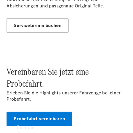
Service &
Absicherungen und passgenaue Original-Teile.
Reparatur
Reifen, Teile
& Zubehör
Servicetermin buchen
Garantie
Pannen- &
Unfallhilfe
Digitale
Extras
Betriebsanleitungen
Rückrufe
Vereinbaren Sie jetzt eine
Probefahrt.
Erleben Sie die Highlights unserer Fahrzeuge bei einer
Probefahrt.
Probefahrt vereinbaren
Über uns