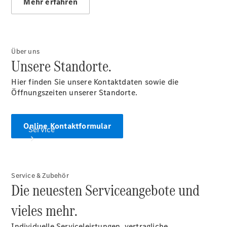
Mehr erfahren
Store
Gebrauchtwagen
Finanzierung
Über uns
Unsere Standorte.
Hier finden Sie unsere Kontaktdaten sowie die
Öffnungszeiten unserer Standorte.
Online Kontaktformular
Service
Service & Zubehör
Die neuesten Serviceangebote und
vieles mehr.
Servicetermin
buchen
Individuelle Serviceleistungen, vertragliche